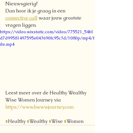
Nieuwsgierig? 
Dan hoor ik je graag in een 
connective call
 waar jouw grootste 
vragen liggen.
https://video.wixstatic.com/video/775521_54b1
d7d99581497595e043690fc95c3d/1080p/mp4/f
ile.mp4
Leest meer over de Healthy Wealthy 
Wise Women Journey via 
https://www.hwwwjourney.com
#
Healthy 
#
Wealthy 
#
Wise 
#
Women